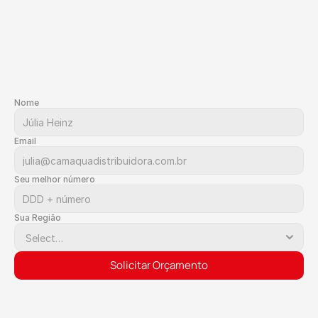
Nome
Email
Seu melhor número
Sua Região
Solicitar Orçamento